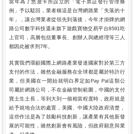
當年為了悠遊卡所設立的「電子票証發行管理條
例」予以駁回，業者稱這是台灣網路業「失落的十
年」，讓台灣業者從領先到落後，今年才掛牌的網
路公司數字科技還未旗下遊戲寶物交易平台8591吃
上官司，高層包括董事長、創辦人與總經理等三人
都因此被求刑7年。
其實我們環顧國際上網路產業發達國家對於第三方
支付的作法，雖然金融服務在全球都是屬於特許行
業，但美國在一開始就明白界定如Pay Pal這類公
司屬於網路公司，不在金融管制範圍，中國的支付
寶土生土長，等到大到一個相當程度時，政府就是
給予就地合法的處置，美國、中國大陸政府清楚，
這些作法是為了鼓勵科技創新，讓產業有其他新發
展的可能性，雖然創新會有風險，但政府願意與業