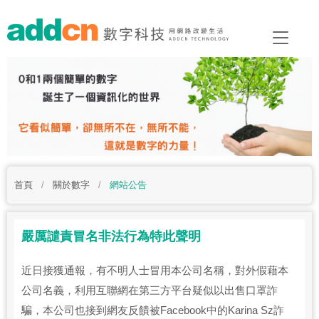
首頁
/
關於數字
/
網站公告
嚴厲譴責冒名非法行為特此聲明
近日接獲通報，有不明人士冒用本公司名稱，對外假藉本
公司名義，利用互聯網在第三方平台疑似以出售口罩詐
騙，本公司也接到網友反饋被Facebook中的Karina Sz詐