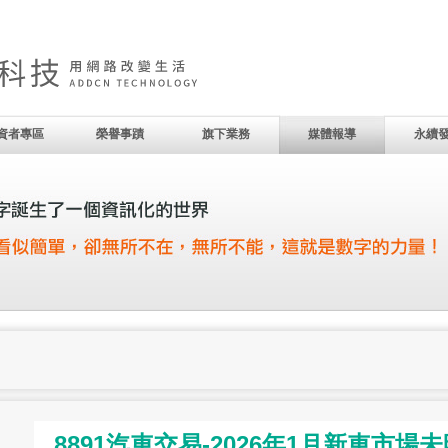
資者專區
榮譽事蹟
旗下業務
媒體報導
永續
8891汽車交易-2026年1月新車市場