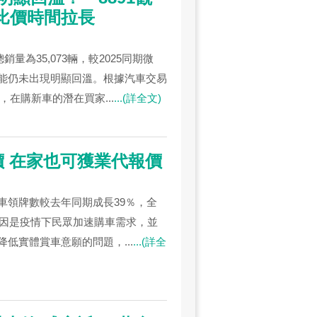
比價時間拉長
量為35,073輛，較2025同期微
能仍未出現明顯回溫。根據汽車交易
次，在購新車的潛在買家...
...(詳全文)
詢價 在家也可獲業代報價
車領牌數較去年同期成長39％，全
主因是疫情下民眾加速購車需求，並
低實體賞車意願的問題，...
...(詳全