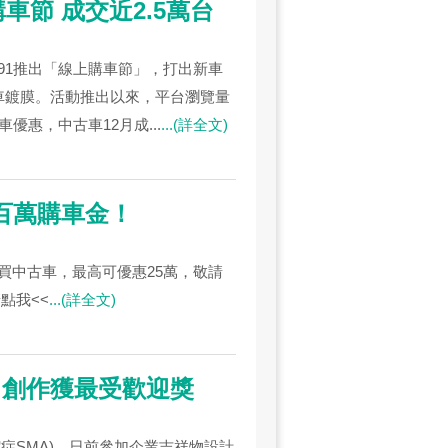
購車節 成交近2.5萬台
91推出「線上購車節」，打出新車
車鍍膜。活動推出以來，平台瀏覽量
優惠，中古車12月成...
...(詳全文)
送百萬購車金！
～買中古車，最高可優惠25萬，敬請
點我<<
...(詳全文)
 創作獲最受歡迎獎
症SMA)，日前參加企業吉祥物設計