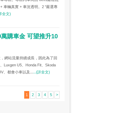
車輛真實 + 車況透明。2 “嚴選專
.(詳全文)
0萬購車金 可望推升10
車款，網站流量持續成長，因此為了回
gen U5、Honda Fit、Skoda
UV、都會小車以及...
...(詳全文)
1
2
3
4
5
>