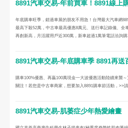
8891汽車交易-年前買車！8891線上
年底購車旺季，錯過車展的朋友不用急！台灣最大汽車網88
最高下殺52萬，中古車最高優惠8萬元、送行車記錄儀、全
再創新高，月活躍用戶近300萬，新車超過1萬筆電話洽詢購車
8891汽車交易-年底購車季 8891再
購車100%優惠、再贏100萬現金一大波優惠活動陸續來襲
關注！若您是中古車商家，想要加入8891購車節活動，>>請
8891汽車交易-肌萎症少年熱愛繪畫
國立嘉義高商廣告科學生林子揚患有(極重度脊髓性肌肉萎縮