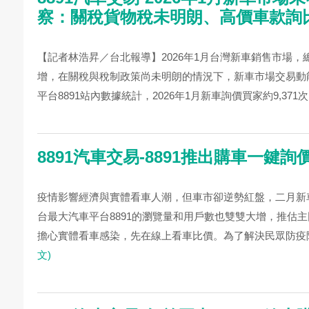
察：關稅貨物稅未明朗、高價車款詢
【記者林浩昇／台北報導】2026年1月台灣新車銷售市場，總銷
增，在關稅與稅制政策尚未明朗的情況下，新車市場交易動
平台8891站內數據統計，2026年1月新車詢價買家約9,371
8891汽車交易-8891推出購車一鍵
疫情影響經濟與實體看車人潮，但車市卻逆勢紅盤，二月新
台最大汽車平台8891的瀏覽量和用戶數也雙雙大增，推估
擔心實體看車感染，先在線上看車比價。為了解決民眾防疫降
文)