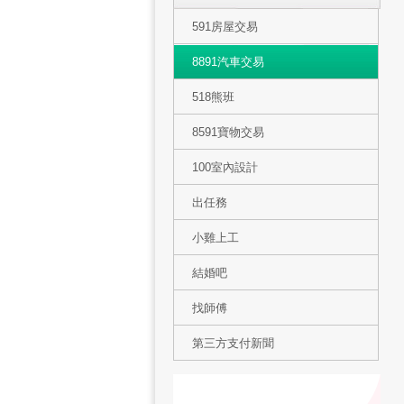
591房屋交易
8891汽車交易
518熊班
8591寶物交易
100室內設計
出任務
小雞上工
結婚吧
找師傅
第三方支付新聞