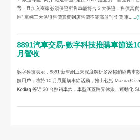
選，且加入商家必須保證所售車輛符合 3 大保證：售價真實 + 
區” 車輛三大保證售價真實到店售價不能高於刊登價 車...
..
8891汽車交易-數字科技推購車節送1
月營收
數字科技表示，8891 新車網近來深度解析多家暢銷經典
饋用戶，將於 10 月展開購車節活動，推出包括 Mazda Cx-5、Lux
Kodiaq 等近 30 台熱銷車款，車型涵蓋跨界休旅、運動化 S