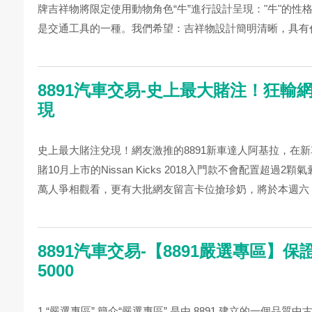
牌吉祥物將限定使用動物角色“牛”進行設計呈現："牛"的性格
是交通工具的一種。我們希望：吉祥物設計簡明清晰，具有代
8891汽車交易-史上最大賭注！狂輸
現
史上最大賭注兌現！網友激推的8891新車達人阿基拉，在
賭10月上市的Nissan Kicks 2018入門款不會配置超過
萬人爭相觀看，更有大批網友留言卡位搶珍奶，將於本週六（11/
8891汽車交易-【8891嚴選專區】
5000
1 “嚴選專區” 簡介“嚴選專區” 是由 8891 建立的一個品質