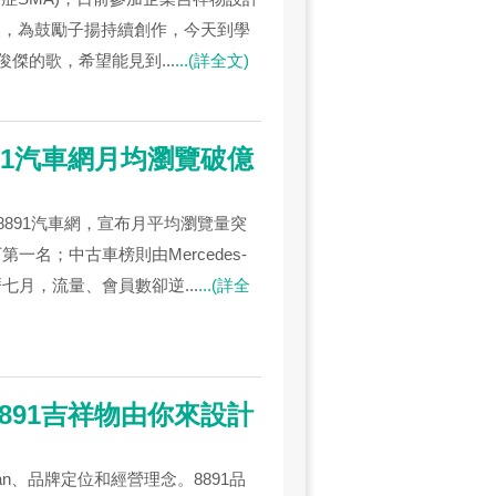
不便，為鼓勵子揚持續創作，今天到學
傑的歌，希望能見到...
...(詳全文)
891汽車網月均瀏覽破億
891汽車網，宣布月平均瀏覽量突
一名；中古車榜則由Mercedes-
七月，流量、會員數卻逆...
...(詳全
8891吉祥物由你來設計
gan、品牌定位和經營理念。8891品