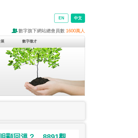
EN
中文
數字旗下網站總會員數
1600萬人
發展
數字徵才
未明顯回溫？ 8891觀