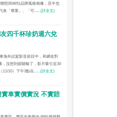
聯想與8891品牌風格相像，且牛也
表「專業」、「可...
...(詳全文)
網友四千杯珍奶週六兌
新車海外試駕影音節目中，和網友對
2顆氣囊，沒想到卻賭輸了，影片吸引近30
10）下午3點在...
...(詳全文)
保證實車實價實況 不實賠
中古車專區。專區內車商由 8891嚴格甄