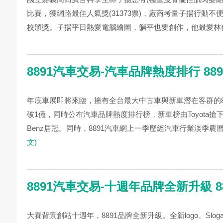
比賽，獲網路最佳人氣獎(31373票)，廠商考量子揚行動
校頒獎。子揚平日熱愛電腦繪圖，躺平也要創作，他最愛林俊
8891汽車交易-汽車品牌熱度排行 8
年底車展即將來臨，擁有全台最大中古車與新車潛在客群的8
破1億，同時公布汽車品牌熱度排行榜，新車榜由Toyota搶下第
Benz居冠。同時，8891汽車網上一季歷經汽車行業淡季農曆
文)
8891汽車交易-十週年品牌全新升級 
大賽背景創站十週年，8891品牌全新升級。全新logo、Slo