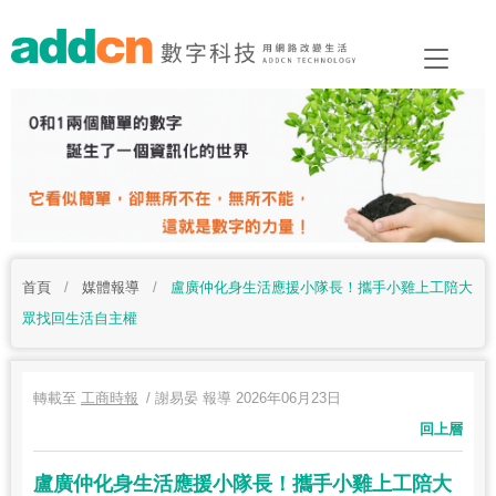
首頁
/
媒體報導
/
盧廣仲化身生活應援小隊長！攜手小雞上工陪大
眾找回生活自主權
轉載至
工商時報
/ 謝易晏 報導 2026年06月23日
回上層
盧廣仲化身生活應援小隊長！攜手小雞上工陪大