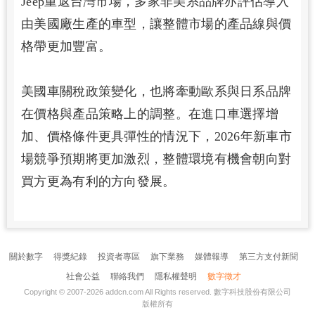
Jeep重返台灣市場，多家非美系品牌亦評估導入
由美國廠生產的車型，讓整體市場的產品線與價
格帶更加豐富。
美國車關稅政策變化，也將牽動歐系與日系品牌
在價格與產品策略上的調整。在進口車選擇增
加、價格條件更具彈性的情況下，2026年新車市
場競爭預期將更加激烈，整體環境有機會朝向對
買方更為有利的方向發展。
關於數字
得獎紀錄
投資者專區
旗下業務
媒體報導
第三方支付新聞
社會公益
聯絡我們
隱私權聲明
數字徵才
Copyright © 2007-2026
addcn.com
All Rights reserved.
數字科技股份有限公司
版權所有