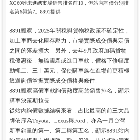
XC60雖未進總市場銷售排名前10，但站內詢價分別排
名第6與第7。8891提供
8891觀察，2025年關稅與貨物稅政策不確定性，
加上車商去化庫存壓力，市場實際成交價與定價
之間的落差擴大。另外，去年9月政府加碼貨物
稅優惠後，無論國產或進口車款，價格下修幅度
動輒二、三十萬元，促使購車族在進場前更積極
透過詢價掌握實際成交價格與條件。
8891觀察高價車款詢價熱度高於銷售排名，顯示
購車決策期拉長
從站內詢價數據結構來看，占比最高的前三大品
牌依序為Toyota、Lexus與Ford，亦為一月台灣
新車銷量的第一、第二與第五名，顯示8891站內