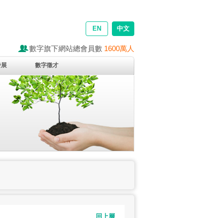
EN
中文
數字旗下網站總會員數
1600萬人
發展
數字徵才
回上層