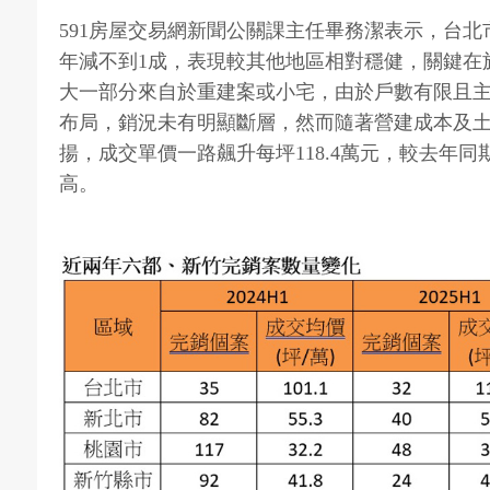
591房屋交易網新聞公關課主任畢務潔表示，台北
年減不到1成，表現較其他地區相對穩健，關鍵在
大一部分來自於重建案或小宅，由於戶數有限且
布局，銷況未有明顯斷層，然而隨著營建成本及
揚，成交單價一路飆升每坪118.4萬元，較去年同
高。