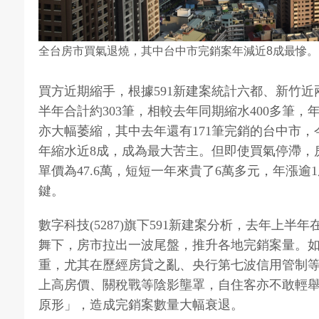
全台房市買氣退燒，其中台中市完銷案年減近8成最慘。(圖
買方近期縮手，根據591新建案統計六都、新竹
半年合計約303筆，相較去年同期縮水400多筆，
亦大幅萎縮，其中去年還有171筆完銷的台中市，
年縮水近8成，成為最大苦主。但即使買氣停滯，
單價為47.6萬，短短一年來貴了6萬多元，年漲
鍵。
數字科技(5287)旗下591新建案分析，去年上
舞下，房市拉出一波尾盤，推升各地完銷案量。
重，尤其在歷經房貸之亂、央行第七波信用管制
上高房價、關稅戰等陰影壟罩，自住客亦不敢輕
原形」，造成完銷案數量大幅衰退。