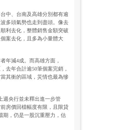
年台中、台南及高雄分別都有逾
這波多頭氣勢也走到盡頭。像去
案順利去化，整體銷售金額突破
星個案去化，且多為小量體大
者年減4成。而高雄方面，
，去年合計逾50筆個案完銷，
首當其衝的區域，災情也最為慘
，上週央行並未釋出進一步管
當前房價回檔幅度有限，且限貸
8檔期，仍是一股沉重壓力，估