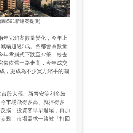
/591新建案提供)
近兩年完銷案數量變化，今年上
年減幅超過5成。各都會區數量
今年雪崩式下跌至37筆，較去
房價依舊一路走高，今年成交
逾1成，更成為不少買方縮手的關
半年在台股大漲、新青安等利多鼓
如今市場飛得多高、就摔得多
等反撲，投資客早早退場，再加
舉妄動，市場需求一路被「打回