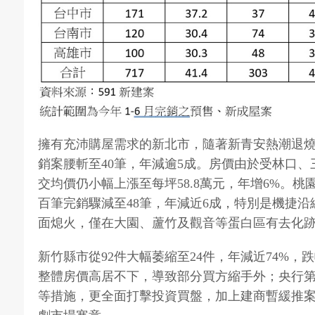
擁有充沛購屋需求的新北市，隨著新青安熱潮退
銷案腰斬至40筆，年減逾5成。房價由於受林口
交均價仍小幅上漲至每坪58.8萬元，年增6%。
百筆完銷驟減至48筆，年減近6成，特別是機捷沿線
面熄火，僅在大園、蘆竹及觀音等蛋白區有去化
新竹縣市從92件大幅萎縮至24件，年減近74%
整體房價高居不下，導致部分買方縮手外；央行
等措施，更全面打擊投資買盤，加上建商暫緩推