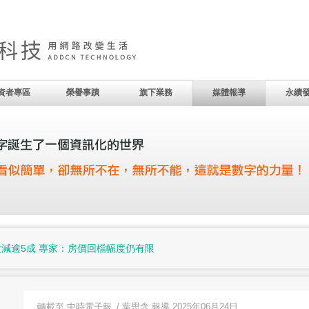
資者專區
榮譽事蹟
旗下業務
媒體報導
永續
大減逾5成 專家：房價回檔幅度仍有限
轉載至
中時電子報
/ 葉思含 報導 2025年06月24日