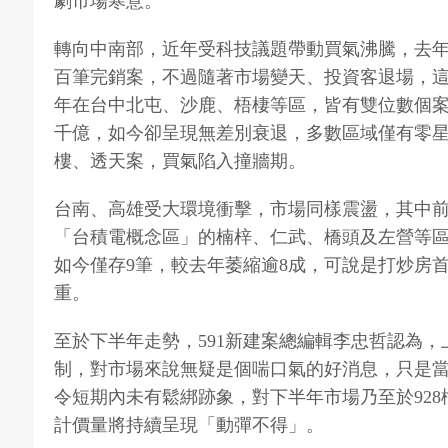
劇市場寒意。
轉向中南部，近年受科技議題帶動買氣沸騰，去
百筆完銷案，不過隨著市場變天、投資客退場，
年在台中北屯、沙鹿、梧棲等區，皆有雙位數個
千億，如今卻呈現無差別衰退，多數區域僅有零
樓、透天案，買氣陷入撞牆期。
台南、高雄受大環境衝擊，市場同樣震盪，其中前
「台積電概念區」的楠梓、仁武、橋頭及左營等區
如今僅存9筆，較去年萎縮逾8成，可說是打炒房
重。
至於下半年走勢，591新建案總編輯李忠哲認為
制，對市場來說無疑是個喘口氣的好消息，只是
令短期內未有鬆綁跡象，對下半年市場乃至於92
計價量將持續呈現「動彈不得」。