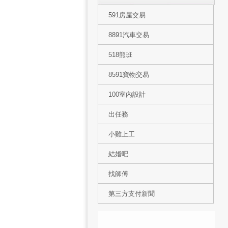
591房屋交易
8891汽車交易
518熊班
8591寶物交易
100室內設計
出任務
小雞上工
結婚吧
找師傅
第三方支付新聞