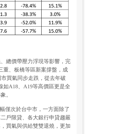
燒、總價帶壓力浮現等影響，完
、三重、板橋等區新案撐盤，成
桃園市買氣同步走跌，從去年破
如A18、A19等高價區更是全
跡象。
，跌幅僅次於台中市，一方面除了
第二戶限貸、各大銀行申貸趨嚴
案，買氣與供給雙雙退燒，更加