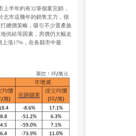
市上半年約有32筆個案完銷，
於北市這幾年的銷售主力，很
主打總價策略，吸引不少置產族
土地供給等因素，房價仍大幅走
期上漲17%，在各縣市中最